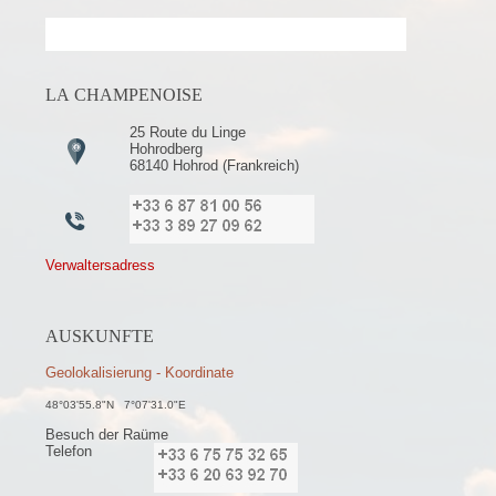
LA CHAMPENOISE
25 Route du Linge
Hohrodberg
68140 Hohrod (Frankreich)
Verwaltersadress
AUSKUNFTE
Geolokalisierung - Koordinate
48°03'55.8"N 7°07'31.0"E
Besuch der Raüme
Telefon