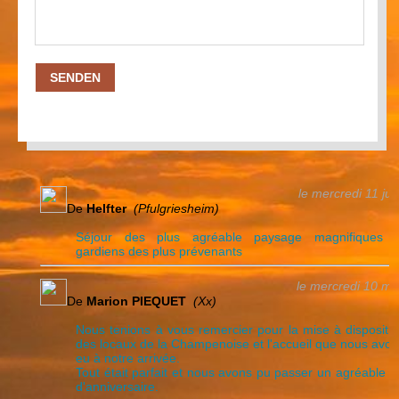
SENDEN
le mercredi 11 j
De
Helfter
(Pfulgriesheim)
Séjour des plus agréable paysage magnifiques e
gardiens des plus prévenants
le mercredi 10 m
De
Marion PIEQUET
(Xx)
Nous tenions à vous remercier pour la mise à dispositi
des locaux de la Champenoise et l'accueil que nous avo
eu à notre arrivée.
Tout était parfait et nous avons pu passer un agréable 
d'anniversaire.