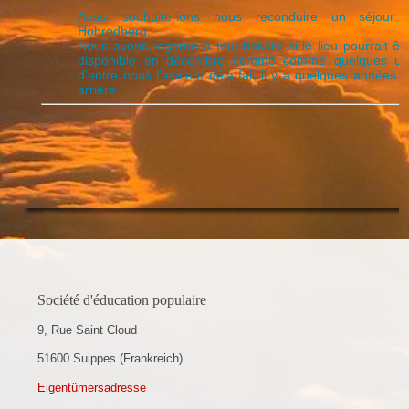
Aussi souhaiterions nous reconduire un séjour 
Hohrodberg.
Nous avons regardé à tout hasard si le lieu pourrait êt
disponible en décembre comme comme quelques un
d'entre nous l'avaient déjà fait il y a quelques années 
arrière.
Société d'éducation populaire
9, Rue Saint Cloud
51600 Suippes (Frankreich)
Eigentümersadresse